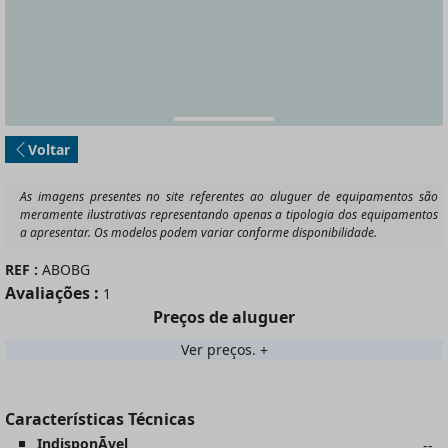
Voltar
REF :
ABOBG
Avaliações :
1
Preços de aluguer
Ver preços.
Características Técnicas
IndisponÃ­vel
--