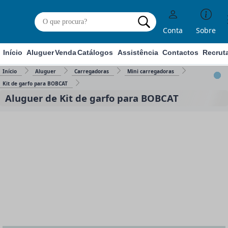
Conta
Sobre
Início
Aluguer
Venda
Catálogos
Assistência
Contactos
Recrut
Início
Aluguer
Carregadoras
Mini carregadoras
Kit de garfo para BOBCAT
Aluguer de Kit de garfo para BOBCAT