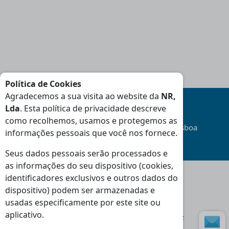
Política de Cookies
Agradecemos a sua visita ao website da
NR,
Lda
. Esta política de privacidade descreve
como recolhemos, usamos e protegemos as
Transporte
Gratuito
na área da Grande Lisboa
informações pessoais que você nos fornece.
(Consulte Condições
)
Seus dados pessoais serão processados e
as informações do seu dispositivo (cookies,
identificadores exclusivos e outros dados do
dispositivo) podem ser armazenadas e
Moradas
usadas especificamente por este site ou
Loja Massamá:
aplicativo.
Rua Indústrias 46-48 Massamá 2745-838 Queluz
Loja Torres Vedras: