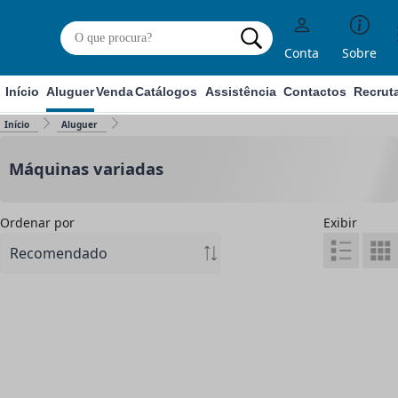
Conta
Sobre
Início
Aluguer
Venda
Catálogos
Assistência
Contactos
Recrut
Início
Aluguer
Máquinas variadas
Ordenar por
Exibir