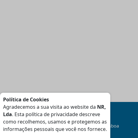
Política de Cookies
Agradecemos a sua visita ao website da
NR,
Lda
. Esta política de privacidade descreve
como recolhemos, usamos e protegemos as
Transporte
Gratuito
na área da Grande Lisboa
informações pessoais que você nos fornece.
(Consulte Condições
)