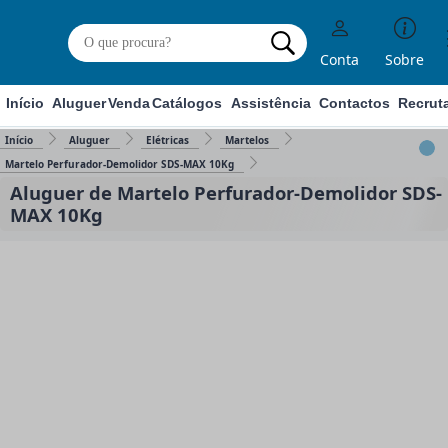
Conta
Sobre
Início
Aluguer
Venda
Catálogos
Assistência
Contactos
Recrut
Início
Aluguer
Elétricas
Martelos
Martelo Perfurador-Demolidor SDS-MAX 10Kg
Aluguer de Martelo Perfurador-Demolidor SDS-
MAX 10Kg