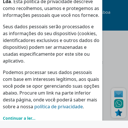
Lda
. Esta política de privacidade descreve
como recolhemos, usamos e protegemos as
Transporte
Gratuito
na área da Grande Lisboa
informações pessoais que você nos fornece.
(Consulte Condições
)
Seus dados pessoais serão processados e
as informações do seu dispositivo (cookies,
identificadores exclusivos e outros dados do
dispositivo) podem ser armazenadas e
Moradas
usadas especificamente por este site ou
Loja Massamá:
aplicativo.
Rua Indústrias 46-48 Massamá 2745-838 Queluz
Loja Torres Vedras:
Podemos processar seus dados pessoais
Rua dos Polomes 2C, 2560-321 Torres Vedras
com base em interesses legítimos, aos quais
você pode se opor gerenciando suas opções
Horário
abaixo. Procure um link na parte inferior
Seg - Sex:
Sáb - Dom - Feriados:
desta página, onde você poderá saber mais
09:00 - 13:00
Encerrado
sobre a nossa
política de privacidade
.
14:30 - 18:30
Continuar a ler...
Contactos