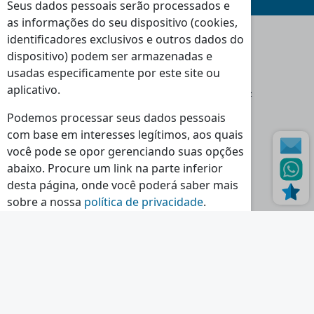
Seus dados pessoais serão processados e
as informações do seu dispositivo (cookies,
identificadores exclusivos e outros dados do
dispositivo) podem ser armazenadas e
Moradas
usadas especificamente por este site ou
Loja Massamá:
aplicativo.
Rua Indústrias 46-48 Massamá 2745-838 Queluz
Loja Torres Vedras:
Podemos processar seus dados pessoais
Rua dos Polomes 2C, 2560-321 Torres Vedras
com base em interesses legítimos, aos quais
você pode se opor gerenciando suas opções
Horário
abaixo. Procure um link na parte inferior
Seg - Sex:
Sáb - Dom - Feriados:
desta página, onde você poderá saber mais
09:00 - 13:00
Encerrado
sobre a nossa
política de privacidade
.
14:30 - 18:30
Continuar a ler...
Contactos
Tlf.:
(+351) 214 395 580
Tlm.:
(+351) 964 524 720
E-mail.:
geral@nr-lda.pt
Ver Todos