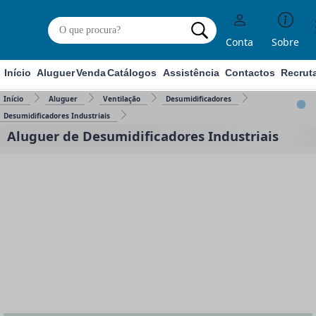
Conta
Sobre
Início
Aluguer
Venda
Catálogos
Assistência
Contactos
Recrut
Início
Aluguer
Ventilação
Desumidificadores
Desumidificadores Industriais
Aluguer de Desumidificadores Industriais