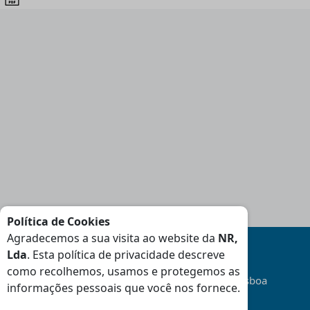
Política de Cookies
Agradecemos a sua visita ao website da
NR,
Lda
. Esta política de privacidade descreve
como recolhemos, usamos e protegemos as
Transporte
Gratuito
na área da Grande Lisboa
informações pessoais que você nos fornece.
(Consulte Condições
)