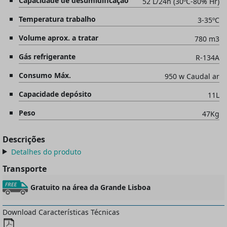
Capacidade de desumidificação
52 L/24h (30ºC-80% Hr)
Temperatura trabalho
3-35ºC
Volume aprox. a tratar
780 m3
Gás refrigerante
R-134A
Consumo Máx.
950 w Caudal ar
Capacidade depósito
11L
Peso
47Kg
Descrições
Detalhes do produto
Transporte
Gratuito na área da Grande Lisboa
Download Características Técnicas