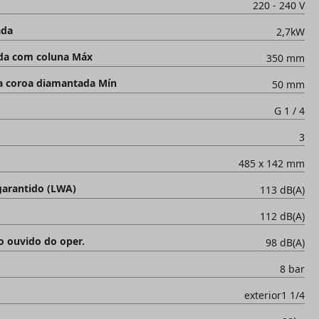
220 - 240 V
ada
2,7kW
da com coluna Máx
350 mm
 coroa diamantada Mín
50 mm
G 1 / 4
3
485 x 142 mm
garantido (LWA)
113 dB(A)
112 dB(A)
o ouvido do oper.
98 dB(A)
8 bar
exterior1 1/4