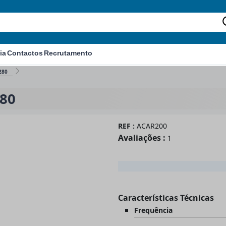
ia
Contactos
Recrutamento
280
280
REF :
ACAR200
Avaliações :
1
Características Técnicas
Frequência