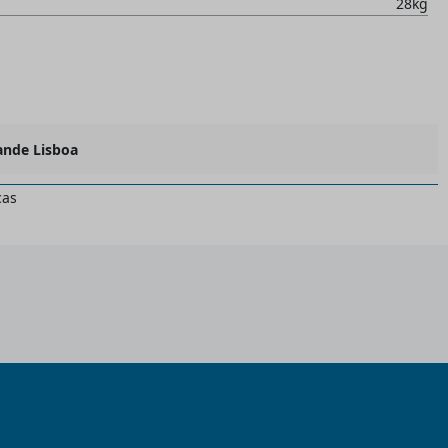
28kg
ande Lisboa
cas