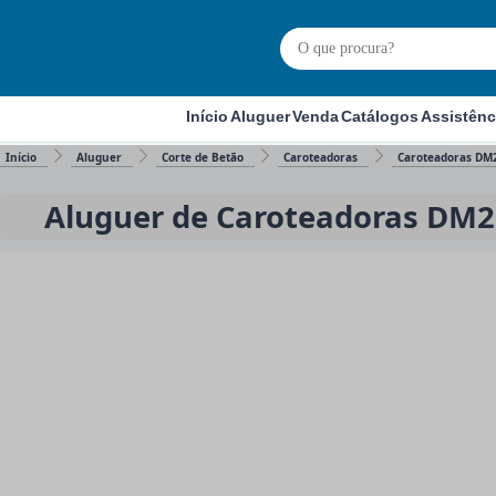
Início
Aluguer
Venda
Catálogos
Assistênc
Início
Aluguer
Corte de Betão
Caroteadoras
Caroteadoras DM
Aluguer de Caroteadoras DM