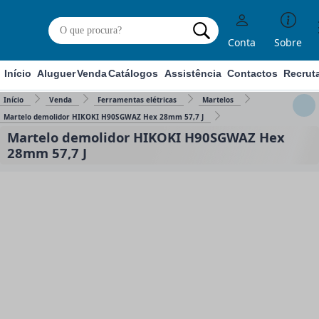
Conta
Sobre
Início
Aluguer
Venda
Catálogos
Assistência
Contactos
Recrut
Início
Venda
Ferramentas elétricas
Martelos
Martelo demolidor HIKOKI H90SGWAZ Hex 28mm 57,7 J
Martelo demolidor HIKOKI H90SGWAZ Hex
28mm 57,7 J