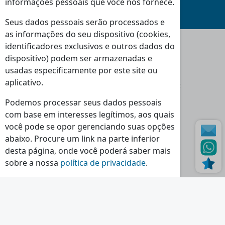
informações pessoais que você nos fornece.
(Consulte Condições
)
Seus dados pessoais serão processados e
as informações do seu dispositivo (cookies,
identificadores exclusivos e outros dados do
dispositivo) podem ser armazenadas e
Moradas
usadas especificamente por este site ou
Loja Massamá:
aplicativo.
Rua Indústrias 46-48 Massamá 2745-838 Queluz
Loja Torres Vedras:
Podemos processar seus dados pessoais
Rua dos Polomes 2C, 2560-321 Torres Vedras
com base em interesses legítimos, aos quais
você pode se opor gerenciando suas opções
Horário
abaixo. Procure um link na parte inferior
Seg - Sex:
Sáb - Dom - Feriados:
desta página, onde você poderá saber mais
09:00 - 13:00
Encerrado
sobre a nossa
política de privacidade
.
14:30 - 18:30
Continuar a ler...
Contactos
Tlf.:
(+351) 214 395 580
Tlm.:
(+351) 964 524 720
E-mail.:
geral@nr-lda.pt