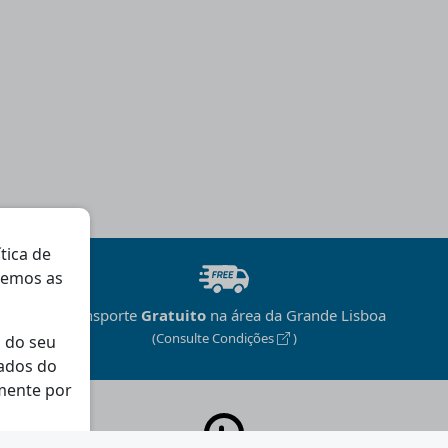
ítica de
gemos as
Transporte
Gratuito
na área da Grande Lisboa
(Consulte Condições
)
 do seu
dados do
mente por