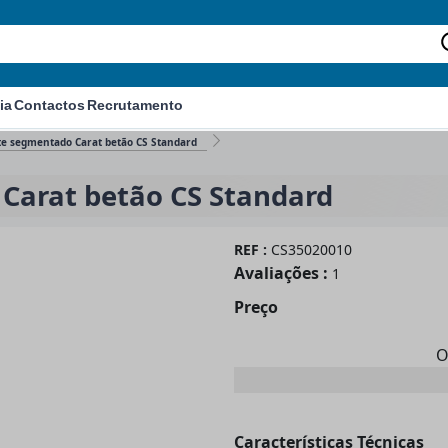
ia
Contactos
Recrutamento
te segmentado Carat betão CS Standard
Carat betão CS Standard
REF :
CS35020010
Avaliações :
1
Preço
O
Características Técnicas