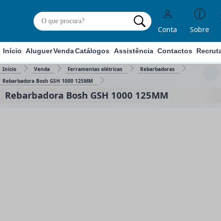
Conta
Sobre
Início
Aluguer
Venda
Catálogos
Assistência
Contactos
Recrut
Início
Venda
Ferramentas elétricas
Rebarbadoras
Rebarbadora Bosh GSH 1000 125MM
Rebarbadora Bosh GSH 1000 125MM