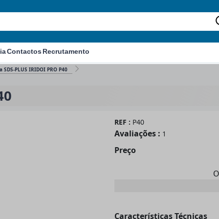
ia
Contactos
Recrutamento
a SDS-PLUS IRIDOI PRO P40
40
REF :
P40
Avaliações :
1
Preço
O
Características Técnicas