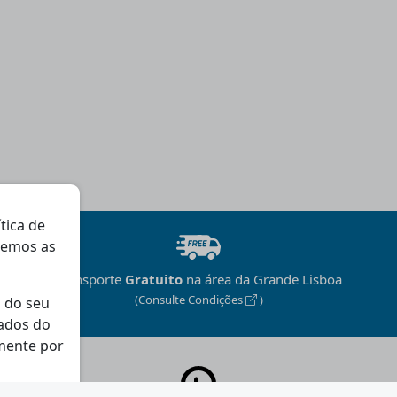
ítica de
gemos as
Transporte
Gratuito
na área da Grande Lisboa
(Consulte Condições
)
 do seu
dados do
mente por