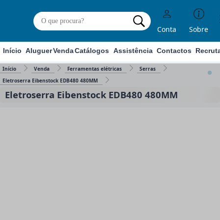
Conta
Sobre
Início
Aluguer
Venda
Catálogos
Assistência
Contactos
Recrut
Início
Venda
Ferramentas elétricas
Serras
Eletroserra Eibenstock EDB480 480MM
Eletroserra Eibenstock EDB480 480MM