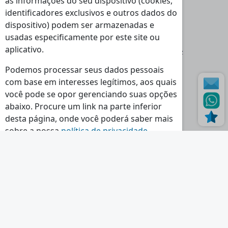
as informações do seu dispositivo (cookies,
identificadores exclusivos e outros dados do
dispositivo) podem ser armazenadas e
Moradas
usadas especificamente por este site ou
Loja Massamá:
aplicativo.
Rua Indústrias 46-48 Massamá 2745-838 Queluz
Loja Torres Vedras:
Podemos processar seus dados pessoais
Rua dos Polomes 2C, 2560-321 Torres Vedras
com base em interesses legítimos, aos quais
você pode se opor gerenciando suas opções
Horário
abaixo. Procure um link na parte inferior
Seg - Sex:
Sáb - Dom - Feriados:
desta página, onde você poderá saber mais
09:00 - 13:00
Encerrado
sobre a nossa
política de privacidade
.
14:30 - 18:30
Continuar a ler...
Contactos
Tlf.:
(+351) 214 395 580
Tlm.:
(+351) 964 524 720
E-mail.:
geral@nr-lda.pt
Ver Todos