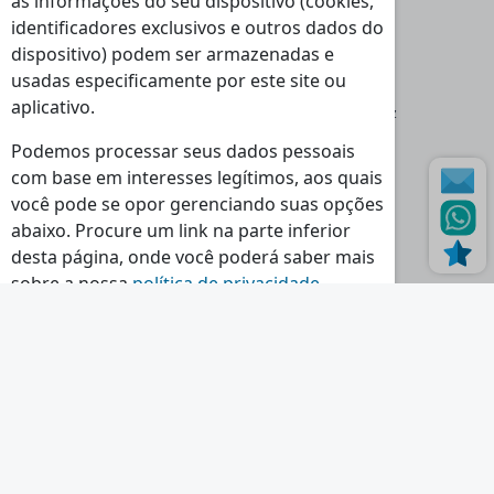
as informações do seu dispositivo (cookies,
identificadores exclusivos e outros dados do
dispositivo) podem ser armazenadas e
Moradas
usadas especificamente por este site ou
Loja Massamá:
aplicativo.
Rua Indústrias 46-48 Massamá 2745-838 Queluz
Loja Torres Vedras:
Podemos processar seus dados pessoais
Rua dos Polomes 2C, 2560-321 Torres Vedras
com base em interesses legítimos, aos quais
você pode se opor gerenciando suas opções
Horário
abaixo. Procure um link na parte inferior
Seg - Sex:
Sáb - Dom - Feriados:
desta página, onde você poderá saber mais
09:00 - 13:00
Encerrado
sobre a nossa
política de privacidade
.
14:30 - 18:30
Continuar a ler...
Contactos
Tlf.:
(+351) 214 395 580
Tlm.:
(+351) 964 524 720
E-mail.:
geral@nr-lda.pt
Ver Todos