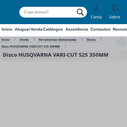
Conta
Sobre
Início
Aluguer
Venda
Catálogos
Assistência
Contactos
Recrut
Início
Venda
Ferramentas diamantadas
Discos
Disco HUSQVARNA VARI-CUT S25 350MM
Disco HUSQVARNA VARI-CUT S25 350MM