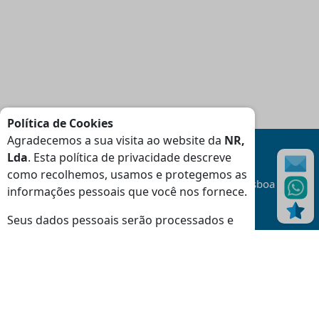
Política de Cookies
Agradecemos a sua visita ao website da
NR,
Lda
. Esta política de privacidade descreve
como recolhemos, usamos e protegemos as
Transporte
Gratuito
na área da Grande Lisboa
informações pessoais que você nos fornece.
(Consulte Condições
)
Seus dados pessoais serão processados e
as informações do seu dispositivo (cookies,
identificadores exclusivos e outros dados do
dispositivo) podem ser armazenadas e
Moradas
usadas especificamente por este site ou
Loja Massamá:
aplicativo.
Rua Indústrias 46-48 Massamá 2745-838 Queluz