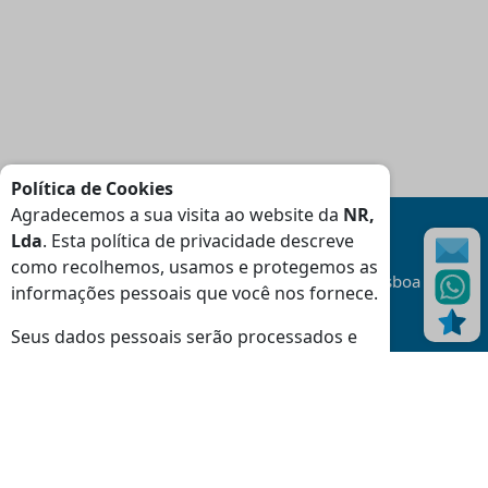
Política de Cookies
Agradecemos a sua visita ao website da
NR,
Lda
. Esta política de privacidade descreve
como recolhemos, usamos e protegemos as
Transporte
Gratuito
na área da Grande Lisboa
informações pessoais que você nos fornece.
(Consulte Condições
)
Seus dados pessoais serão processados e
as informações do seu dispositivo (cookies,
identificadores exclusivos e outros dados do
dispositivo) podem ser armazenadas e
Moradas
usadas especificamente por este site ou
Loja Massamá:
aplicativo.
Rua Indústrias 46-48 Massamá 2745-838 Queluz