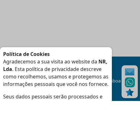
Política de Cookies
Agradecemos a sua visita ao website da
NR,
Lda
. Esta política de privacidade descreve
como recolhemos, usamos e protegemos as
Transporte
Gratuito
na área da Grande Lisboa
informações pessoais que você nos fornece.
(Consulte Condições
)
Seus dados pessoais serão processados e
as informações do seu dispositivo (cookies,
identificadores exclusivos e outros dados do
dispositivo) podem ser armazenadas e
Moradas
usadas especificamente por este site ou
Loja Massamá:
aplicativo.
Rua Indústrias 46-48 Massamá 2745-838 Queluz