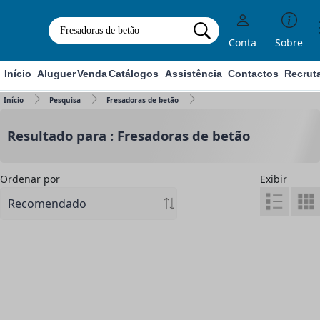
Conta
Sobre
Início
Aluguer
Venda
Catálogos
Assistência
Contactos
Recrut
Início
Pesquisa
Fresadoras de betão
Resultado para : Fresadoras de betão
Ordenar por
Exibir