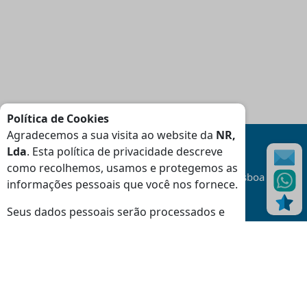
Política de Cookies
Agradecemos a sua visita ao website da
NR,
Lda
. Esta política de privacidade descreve
como recolhemos, usamos e protegemos as
Transporte
Gratuito
na área da Grande Lisboa
informações pessoais que você nos fornece.
(Consulte Condições
)
Seus dados pessoais serão processados e
as informações do seu dispositivo (cookies,
identificadores exclusivos e outros dados do
dispositivo) podem ser armazenadas e
Moradas
usadas especificamente por este site ou
Loja Massamá:
aplicativo.
Rua Indústrias 46-48 Massamá 2745-838 Queluz