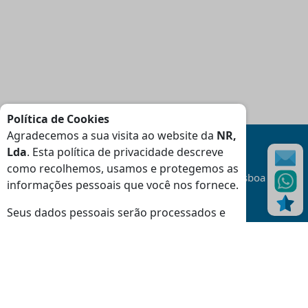
Política de Cookies
Agradecemos a sua visita ao website da
NR,
Lda
. Esta política de privacidade descreve
como recolhemos, usamos e protegemos as
Transporte
Gratuito
na área da Grande Lisboa
informações pessoais que você nos fornece.
(Consulte Condições
)
Seus dados pessoais serão processados e
as informações do seu dispositivo (cookies,
identificadores exclusivos e outros dados do
dispositivo) podem ser armazenadas e
Moradas
usadas especificamente por este site ou
Loja Massamá:
aplicativo.
Rua Indústrias 46-48 Massamá 2745-838 Queluz