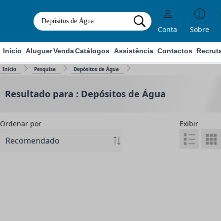
Conta
Sobre
Início
Aluguer
Venda
Catálogos
Assistência
Contactos
Recrut
Início
Pesquisa
Depósitos de Água
Resultado para : Depósitos de Água
Ordenar por
Exibir